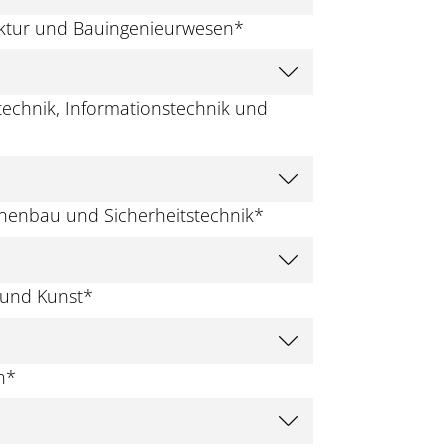
tektur und Bauingenieurwesen
*
otechnik, Informationstechnik und
inenbau und Sicherheitstechnik
*
 und Kunst
*
n
*