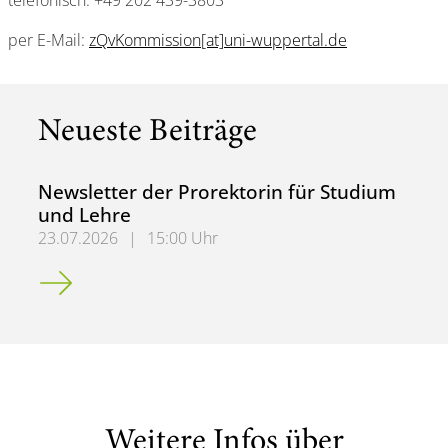
telefonisch: +49 202 439-3803
per E-Mail:
zQvKommission[at]uni-wuppertal.de
Neueste Beiträge
Newsletter der Prorektorin für Studium
und Lehre
23.07.2026
|
15:00 Uhr
Newsletter der Prorektorin für Studium und Lehre
Weitere Infos über